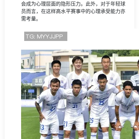
会成为心理层面的隐形压力。此外，对于年轻球
员而言，在这样高水平赛事中的心理承受能力亦
需考量。