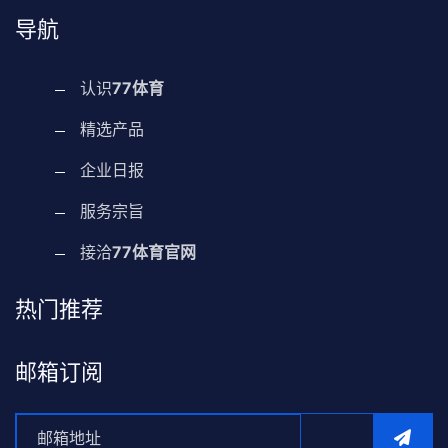
导航
认识
77体育
精选产品
企业日报
服务宗旨
接洽
77体育官网
热门推荐
邮箱订阅