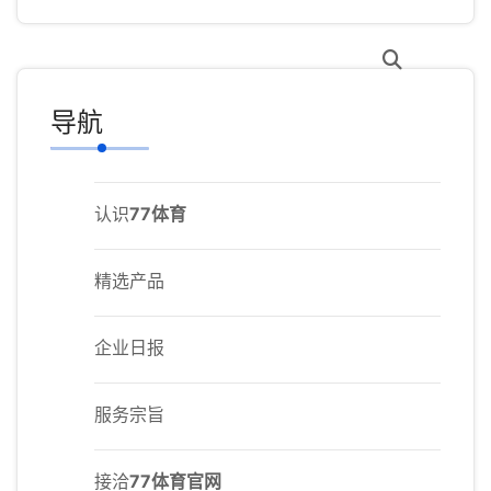
导航
认识
77体育
精选产品
企业日报
服务宗旨
接洽
77体育官网