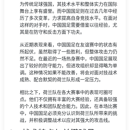
为传统足球强国，其技术水平和整体实力在国际
舞台上享有盛誉。而中国国足则在过去几年中经
历了多次变革，力求提高自身竞技水平。在面对
这样的对手时，中国国足需要借鉴以往经验，尤
其是在防守和反击方面下功夫。
从近期表现来看，中国国足在友谊赛中的状态有
所起伏，虽然取得了一些胜利，但整体攻击力仍
然不足。在最近的一场热身赛中，中国国足展现
出了较好的防守能力，但进攻组织却显得略为单
调。这种情况如果不能改善，将会对面对技战术
成熟、配合默契的荷兰队形成一定压力。
相比之下，荷兰队在各大赛事中的表现可圈可
点。他们不仅拥有丰富的大赛经验，还具备较强
的个人技术和团队配合能力。因此，在本场比赛
中，中国国足必须充分认识到荷兰队所带来的挑
战，并积极调整战术以应对其强大的攻击线。