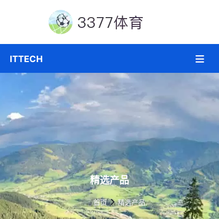
精选产品
首页
精选产品